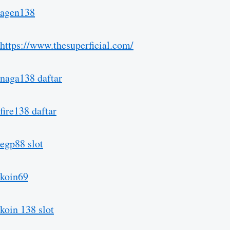
agen138
https://www.thesuperficial.com/
naga138 daftar
fire138 daftar
egp88 slot
koin69
koin 138 slot