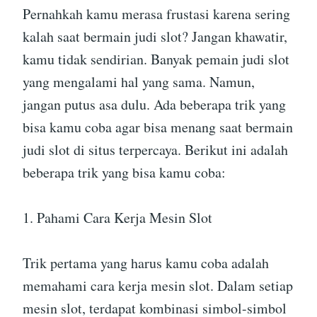
Pernahkah kamu merasa frustasi karena sering
kalah saat bermain judi slot? Jangan khawatir,
kamu tidak sendirian. Banyak pemain judi slot
yang mengalami hal yang sama. Namun,
jangan putus asa dulu. Ada beberapa trik yang
bisa kamu coba agar bisa menang saat bermain
judi slot di situs terpercaya. Berikut ini adalah
beberapa trik yang bisa kamu coba:
1. Pahami Cara Kerja Mesin Slot
Trik pertama yang harus kamu coba adalah
memahami cara kerja mesin slot. Dalam setiap
mesin slot, terdapat kombinasi simbol-simbol