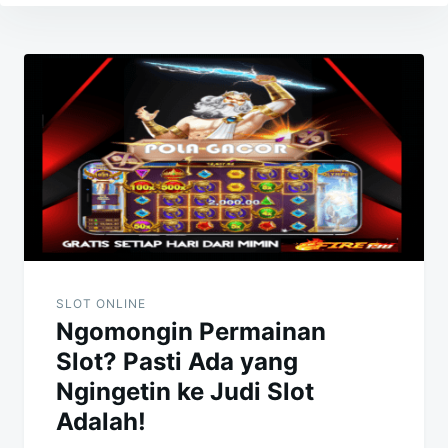
Navigasi
pos
SLOT ONLINE
Ngomongin Permainan
Slot? Pasti Ada yang
Ngingetin ke Judi Slot
Adalah!