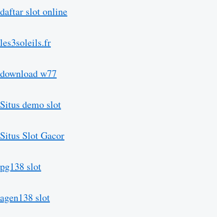
daftar slot online
les3soleils.fr
download w77
Situs demo slot
Situs Slot Gacor
pg138 slot
agen138 slot