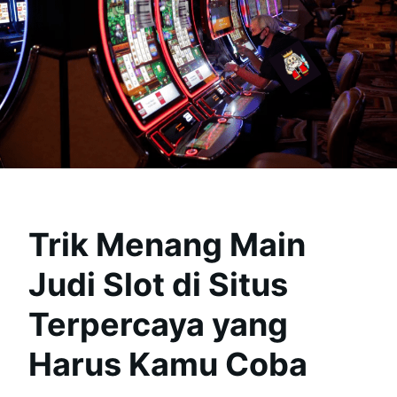
Trik Menang Main
Judi Slot di Situs
Terpercaya yang
Harus Kamu Coba