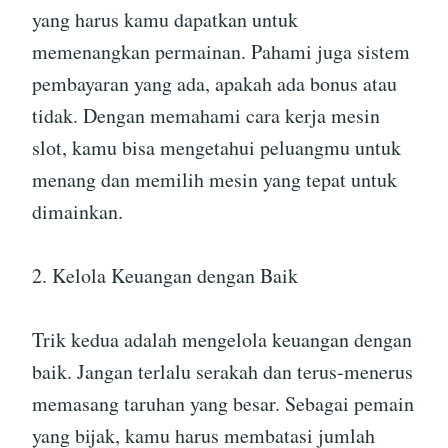
yang harus kamu dapatkan untuk
memenangkan permainan. Pahami juga sistem
pembayaran yang ada, apakah ada bonus atau
tidak. Dengan memahami cara kerja mesin
slot, kamu bisa mengetahui peluangmu untuk
menang dan memilih mesin yang tepat untuk
dimainkan.
2. Kelola Keuangan dengan Baik
Trik kedua adalah mengelola keuangan dengan
baik. Jangan terlalu serakah dan terus-menerus
memasang taruhan yang besar. Sebagai pemain
yang bijak, kamu harus membatasi jumlah