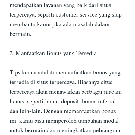
mendapatkan layanan yang baik dari situs
terpercaya, seperti customer service yang siap
membantu kamu jika ada masalah dalam
bermain.
2. Manfaatkan Bonus yang Tersedia
Tips kedua adalah memanfaatkan bonus yang
tersedia di situs terpercaya. Biasanya situs
terpercaya akan menawarkan berbagai macam
bonus, seperti bonus deposit, bonus referral,
dan lain-lain. Dengan memanfaatkan bonus
ini, kamu bisa memperoleh tambahan modal
untuk bermain dan meningkatkan peluangmu