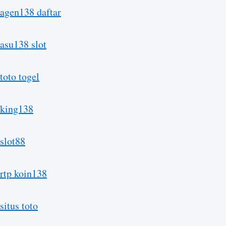
agen138 daftar
asu138 slot
toto togel
king138
slot88
rtp koin138
situs toto