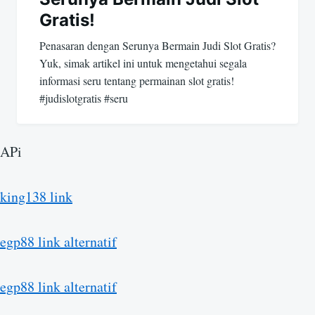
Gratis!
Penasaran dengan Serunya Bermain Judi Slot Gratis?
Yuk, simak artikel ini untuk mengetahui segala
informasi seru tentang permainan slot gratis!
#judislotgratis #seru
APi
king138 link
egp88 link alternatif
egp88 link alternatif