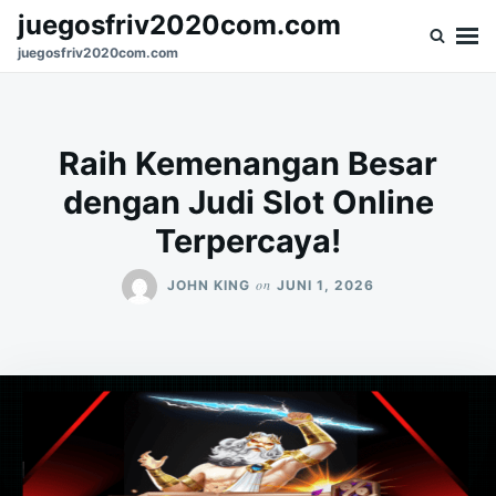
Skip
Search
juegosfriv2020com.com
to
for:
juegosfriv2020com.com
content
Raih Kemenangan Besar
dengan Judi Slot Online
Terpercaya!
on
JOHN KING
JUNI 1, 2026