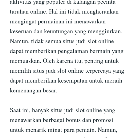
aktivitas yang populer di kalangan pecinta
taruhan online. Hal ini tidak mengherankan
mengingat permainan ini menawarkan
keseruan dan keuntungan yang menggiurkan.
Namun, tidak semua situs judi slot online
dapat memberikan pengalaman bermain yang
memuaskan. Oleh karena itu, penting untuk
memilih situs judi slot online terpercaya yang
dapat memberikan kesempatan untuk meraih
kemenangan besar.
Saat ini, banyak situs judi slot online yang
menawarkan berbagai bonus dan promosi
untuk menarik minat para pemain. Namun,