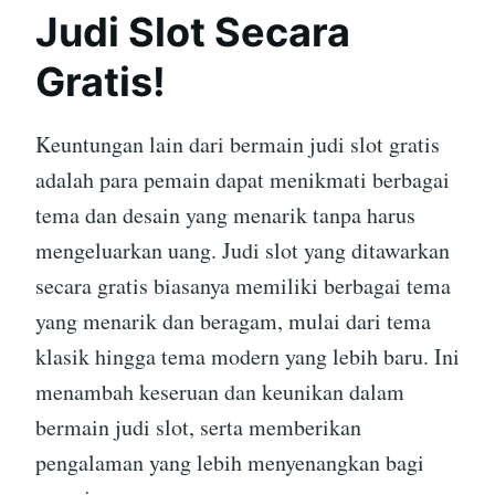
Judi Slot Secara
Gratis!
Keuntungan lain dari bermain judi slot gratis
adalah para pemain dapat menikmati berbagai
tema dan desain yang menarik tanpa harus
mengeluarkan uang. Judi slot yang ditawarkan
secara gratis biasanya memiliki berbagai tema
yang menarik dan beragam, mulai dari tema
klasik hingga tema modern yang lebih baru. Ini
menambah keseruan dan keunikan dalam
bermain judi slot, serta memberikan
pengalaman yang lebih menyenangkan bagi