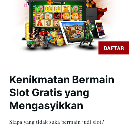
Kenikmatan Bermain
Slot Gratis yang
Mengasyikkan
Siapa yang tidak suka bermain judi slot?