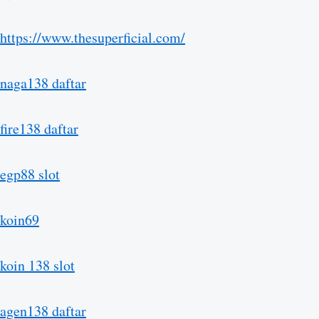
https://www.thesuperficial.com/
naga138 daftar
fire138 daftar
egp88 slot
koin69
koin 138 slot
agen138 daftar