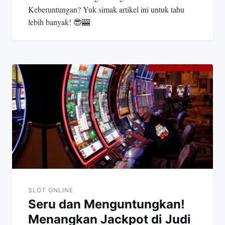
Keberuntungan? Yuk simak artikel ini untuk tahu
lebih banyak! 😎🎰
SLOT ONLINE
Seru dan Menguntungkan!
Menangkan Jackpot di Judi