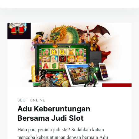
Navigasi
pos
SLOT ONLINE
Adu Keberuntungan
Bersama Judi Slot
Halo para pecinta judi slot! Sudahkah kalian
mencoba keberuntungan dengan bermain Adu