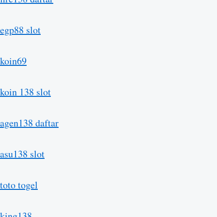
egp88 slot
koin69
koin 138 slot
agen138 daftar
asu138 slot
toto togel
king138