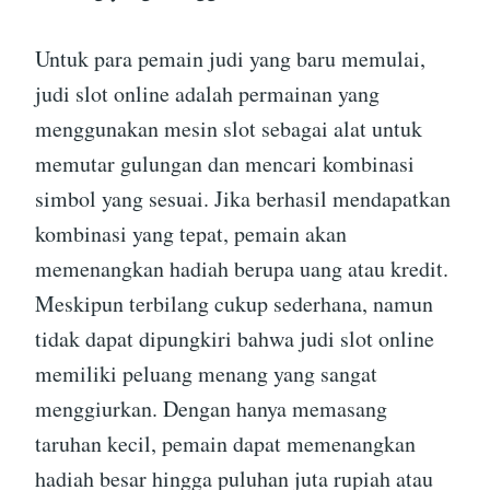
Untuk para pemain judi yang baru memulai,
judi slot online adalah permainan yang
menggunakan mesin slot sebagai alat untuk
memutar gulungan dan mencari kombinasi
simbol yang sesuai. Jika berhasil mendapatkan
kombinasi yang tepat, pemain akan
memenangkan hadiah berupa uang atau kredit.
Meskipun terbilang cukup sederhana, namun
tidak dapat dipungkiri bahwa judi slot online
memiliki peluang menang yang sangat
menggiurkan. Dengan hanya memasang
taruhan kecil, pemain dapat memenangkan
hadiah besar hingga puluhan juta rupiah atau