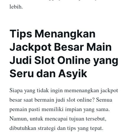
lebih.
Tips Menangkan
Jackpot Besar Main
Judi Slot Online yang
Seru dan Asyik
Siapa yang tidak ingin memenangkan jackpot
besar saat bermain judi slot online? Semua
pemain pasti memiliki impian yang sama.
Namun, untuk mencapai tujuan tersebut,
dibutuhkan strategi dan tips yang tepat.