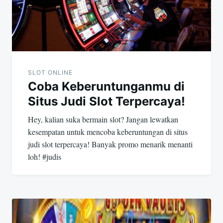
SLOT ONLINE
Coba Keberuntunganmu di
Situs Judi Slot Terpercaya!
Hey, kalian suka bermain slot? Jangan lewatkan
kesempatan untuk mencoba keberuntungan di situs
judi slot terpercaya! Banyak promo menarik menanti
loh! #judis