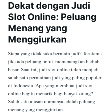
Dekat dengan Judi
Slot Online: Peluang
Menang yang
Menggiurkan
Siapa yang tidak suka bermain judi? Terutama
jika ada peluang untuk memenangkan hadiah
besar. Saat ini, judi slot online telah menjadi
salah satu permainan judi yang paling populer
di Indonesia. Apa yang membuat judi slot
online begitu menarik bagi banyak orang?
Salah satu alasan utamanya adalah peluang
menang yang menggiurkan.