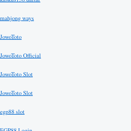
mahjong ways
JowoToto
JowoToto Official
JowoToto Slot
JowoToto Slot
egp88 slot
EGP88 Login