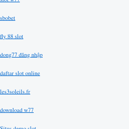
sbobet
fly 88 slot
dong77 đăng nhập
daftar slot online
les3soleils.fr
download w77
Situs demo slot