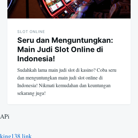
SLOT ONLINE
Seru dan Menguntungkan:
Main Judi Slot Online di
Indonesia!
Sudahkah lama main judi slot di kasino? Coba seru
dan menguntungkan main judi slot online di
Indonesia! Nikmati kemudahan dan keuntungan
sekarang juga!
APi
king138 link