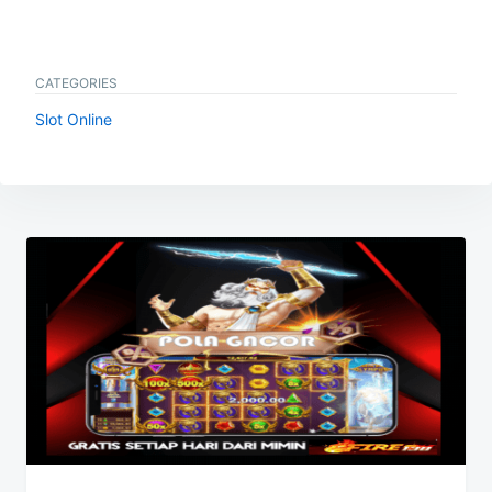
CATEGORIES
Slot Online
Navigasi
pos