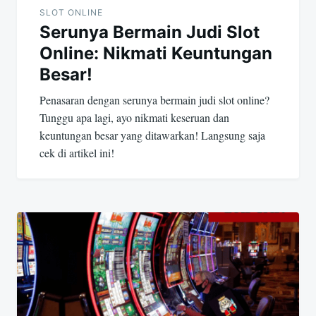
SLOT ONLINE
Serunya Bermain Judi Slot
Online: Nikmati Keuntungan
Besar!
Penasaran dengan serunya bermain judi slot online?
Tunggu apa lagi, ayo nikmati keseruan dan
keuntungan besar yang ditawarkan! Langsung saja
cek di artikel ini!