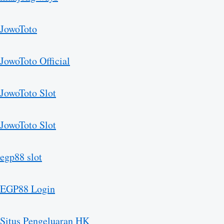
JowoToto
JowoToto Official
JowoToto Slot
JowoToto Slot
egp88 slot
EGP88 Login
Situs Pengeluaran HK