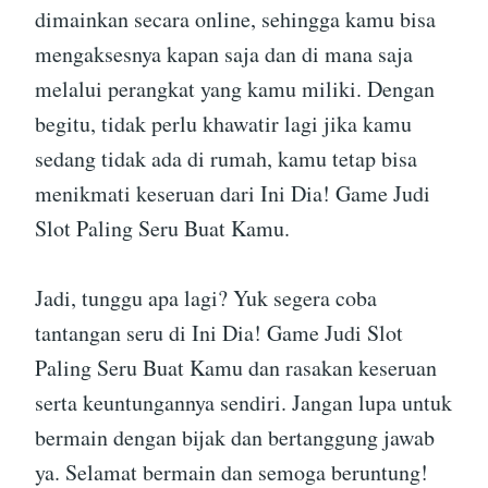
dimainkan secara online, sehingga kamu bisa
mengaksesnya kapan saja dan di mana saja
melalui perangkat yang kamu miliki. Dengan
begitu, tidak perlu khawatir lagi jika kamu
sedang tidak ada di rumah, kamu tetap bisa
menikmati keseruan dari Ini Dia! Game Judi
Slot Paling Seru Buat Kamu.
Jadi, tunggu apa lagi? Yuk segera coba
tantangan seru di Ini Dia! Game Judi Slot
Paling Seru Buat Kamu dan rasakan keseruan
serta keuntungannya sendiri. Jangan lupa untuk
bermain dengan bijak dan bertanggung jawab
ya. Selamat bermain dan semoga beruntung!