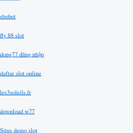
sbobet
fly 88 slot
dong77 đăng nhập
daftar slot online
les3soleils.fr
download w77
Situs demo slot