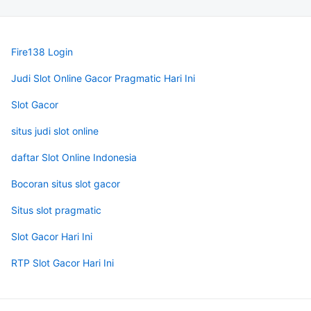
Fire138 Login
Judi Slot Online Gacor Pragmatic Hari Ini
Slot Gacor
situs judi slot online
daftar Slot Online Indonesia
Bocoran situs slot gacor
Situs slot pragmatic
Slot Gacor Hari Ini
RTP Slot Gacor Hari Ini