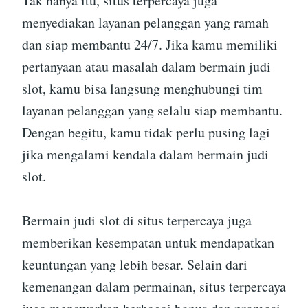
Tak hanya itu, situs terpercaya juga
menyediakan layanan pelanggan yang ramah
dan siap membantu 24/7. Jika kamu memiliki
pertanyaan atau masalah dalam bermain judi
slot, kamu bisa langsung menghubungi tim
layanan pelanggan yang selalu siap membantu.
Dengan begitu, kamu tidak perlu pusing lagi
jika mengalami kendala dalam bermain judi
slot.
Bermain judi slot di situs terpercaya juga
memberikan kesempatan untuk mendapatkan
keuntungan yang lebih besar. Selain dari
kemenangan dalam permainan, situs terpercaya