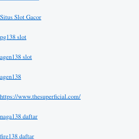
Situs Slot Gacor
pg138 slot
agen138 slot
agen138
https://www.thesuperficial.com/
naga138 daftar
fire138 daftar