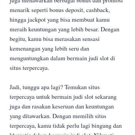
juga menawarkan berbagai bonus dan promosi
menarik seperti bonus deposit, cashback,
hingga jackpot yang bisa membuat kamu
meraih keuntungan yang lebih besar. Dengan
begitu, kamu bisa merasakan sensasi
kemenangan yang lebih seru dan
menguntungkan dalam bermain judi slot di
situs terpercaya.
Jadi, tunggu apa lagi? Temukan situs
terpercaya untuk bermain judi slot sekarang
juga dan rasakan keseruan dan keuntungan
yang ditawarkan. Dengan memilih situs
terpercaya, kamu tidak perlu lagi bingung dan