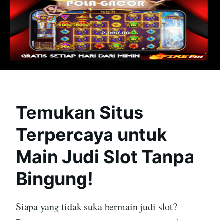
Temukan Situs
Terpercaya untuk
Main Judi Slot Tanpa
Bingung!
Siapa yang tidak suka bermain judi slot?