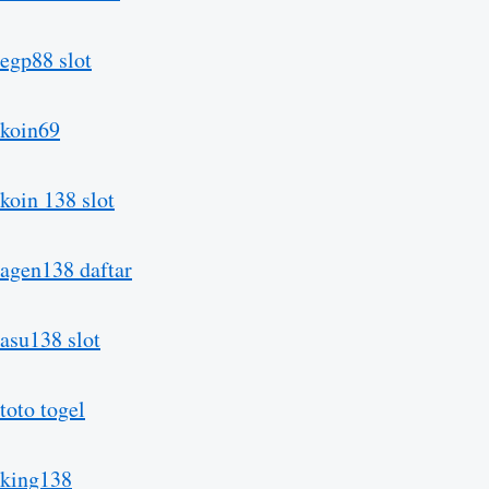
egp88 slot
koin69
koin 138 slot
agen138 daftar
asu138 slot
toto togel
king138