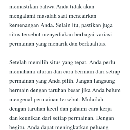
memastikan bahwa Anda tidak akan
mengalami masalah saat mencairkan
kemenangan Anda. Selain itu, pastikan juga
situs tersebut menyediakan berbagai variasi
permainan yang menarik dan berkualitas.
Setelah memilih situs yang tepat, Anda perlu
memahami aturan dan cara bermain dari setiap
permainan yang Anda pilih. Jangan langsung
bermain dengan taruhan besar jika Anda belum
mengenal permainan tersebut. Mulailah
dengan taruhan kecil dan pahami cara kerja
dan keunikan dari setiap permainan. Dengan
begitu, Anda dapat meningkatkan peluang