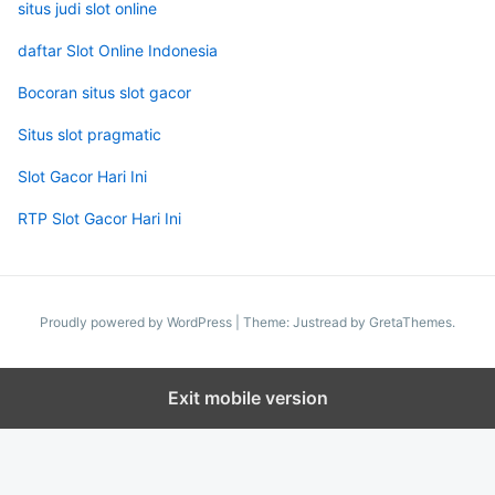
situs judi slot online
daftar Slot Online Indonesia
Bocoran situs slot gacor
Situs slot pragmatic
Slot Gacor Hari Ini
RTP Slot Gacor Hari Ini
Proudly powered by WordPress
|
Theme: Justread by
GretaThemes
.
Exit mobile version