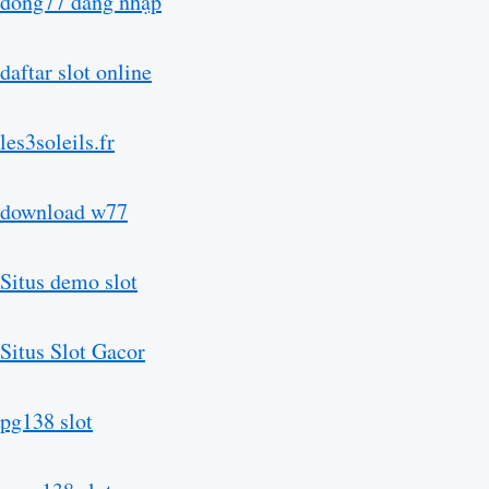
dong77 đăng nhập
daftar slot online
les3soleils.fr
download w77
Situs demo slot
Situs Slot Gacor
pg138 slot