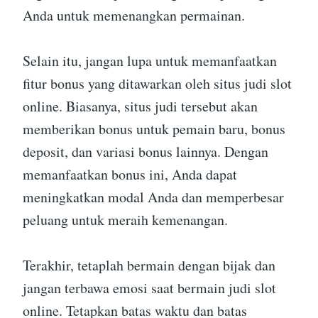
Anda untuk memenangkan permainan.
Selain itu, jangan lupa untuk memanfaatkan
fitur bonus yang ditawarkan oleh situs judi slot
online. Biasanya, situs judi tersebut akan
memberikan bonus untuk pemain baru, bonus
deposit, dan variasi bonus lainnya. Dengan
memanfaatkan bonus ini, Anda dapat
meningkatkan modal Anda dan memperbesar
peluang untuk meraih kemenangan.
Terakhir, tetaplah bermain dengan bijak dan
jangan terbawa emosi saat bermain judi slot
online. Tetapkan batas waktu dan batas