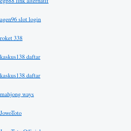
egp88 link alternatif
agen96 slot login
roket 338
kaskus138 daftar
kaskus138 daftar
mahjong ways
JowoToto