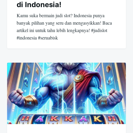
di Indonesia!
Kamu suka bermain judi slot? Indonesia punya
banyak pilihan yang seru dan mengasyikkan! Baca
artikel ini untuk tahu lebih lengkapnya! #judislot
#indonesia #seruabisk