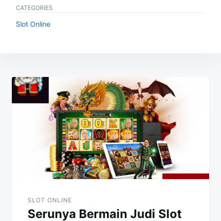
CATEGORIES
Slot Online
Navigasi
pos
SLOT ONLINE
Serunya Bermain Judi Slot