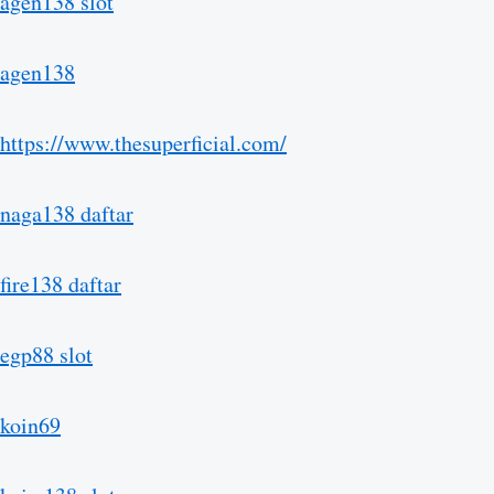
agen138 slot
agen138
https://www.thesuperficial.com/
naga138 daftar
fire138 daftar
egp88 slot
koin69