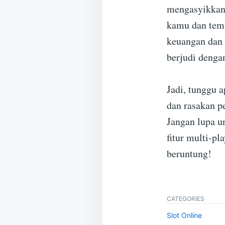
mengasyikkan,
kamu dan tema
keuangan dan 
berjudi dengan
Jadi, tunggu 
dan rasakan p
Jangan lupa u
fitur multi-p
beruntung!
CATEGORIES
Slot Online