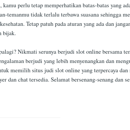
 kamu perlu tetap memperhatikan batas-batas yang ada
n-temanmu tidak terlalu terbawa suasana sehingga m
kesehatan. Tetap patuh pada aturan yang ada dan janga
 bijak.
apalagi? Nikmati serunya berjudi slot online bersama 
engalaman berjudi yang lebih menyenangkan dan meng
ntuk memilih situs judi slot online yang terpercaya da
layer dan chat tersedia. Selamat bersenang-senang dan 