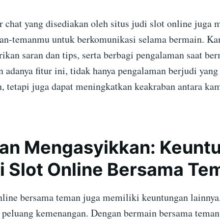
tur chat yang disediakan oleh situs judi slot online ju
an-temanmu untuk berkomunikasi selama bermain. Ka
ikan saran dan tips, serta berbagi pengalaman saat ber
n adanya fitur ini, tidak hanya pengalaman berjudi yan
 tetapi juga dapat meningkatkan keakraban antara ka
dan Mengasyikkan: Keunt
i Slot Online Bersama Te
online bersama teman juga memiliki keuntungan lainnya,
 peluang kemenangan. Dengan bermain bersama teman 