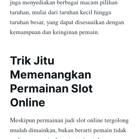
juga menyediakan berbagai macam pilihan
taruhan, mulai dari taruhan kecil hingga
taruhan besar, yang dapat disesuaikan dengan
kemampuan dan keinginan pemain.
Trik Jitu
Memenangkan
Permainan Slot
Online
Meskipun permainan judi slot online tergolong
mudah dimainkan, bukan berarti pemain tidak