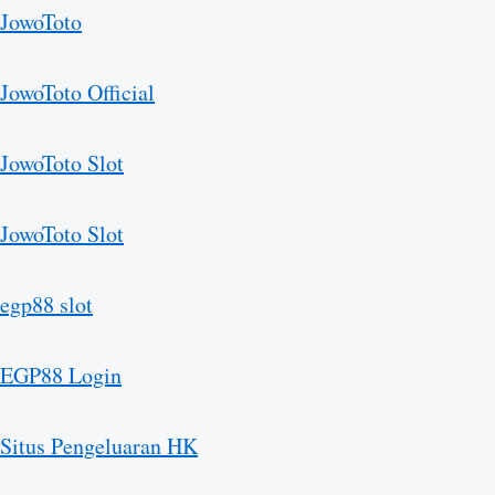
JowoToto
JowoToto Official
JowoToto Slot
JowoToto Slot
egp88 slot
EGP88 Login
Situs Pengeluaran HK