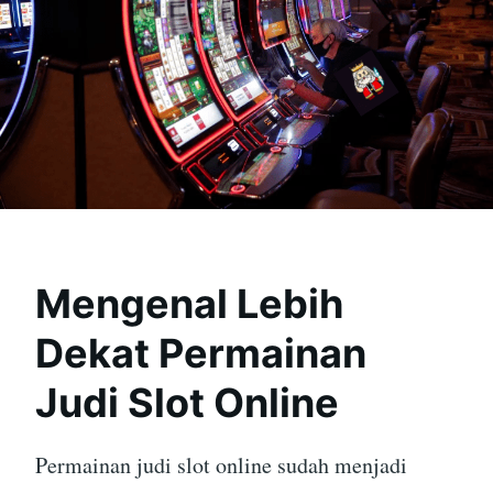
Mengenal Lebih
Dekat Permainan
Judi Slot Online
Permainan judi slot online sudah menjadi