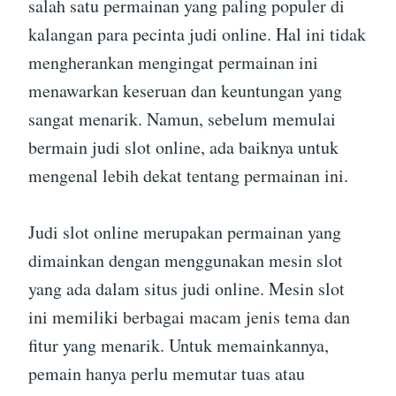
salah satu permainan yang paling populer di
kalangan para pecinta judi online. Hal ini tidak
mengherankan mengingat permainan ini
menawarkan keseruan dan keuntungan yang
sangat menarik. Namun, sebelum memulai
bermain judi slot online, ada baiknya untuk
mengenal lebih dekat tentang permainan ini.
Judi slot online merupakan permainan yang
dimainkan dengan menggunakan mesin slot
yang ada dalam situs judi online. Mesin slot
ini memiliki berbagai macam jenis tema dan
fitur yang menarik. Untuk memainkannya,
pemain hanya perlu memutar tuas atau