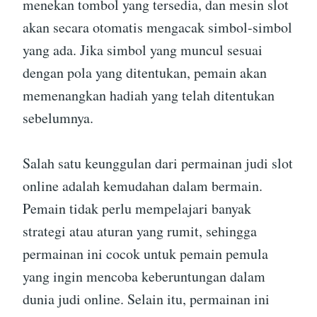
menekan tombol yang tersedia, dan mesin slot
akan secara otomatis mengacak simbol-simbol
yang ada. Jika simbol yang muncul sesuai
dengan pola yang ditentukan, pemain akan
memenangkan hadiah yang telah ditentukan
sebelumnya.
Salah satu keunggulan dari permainan judi slot
online adalah kemudahan dalam bermain.
Pemain tidak perlu mempelajari banyak
strategi atau aturan yang rumit, sehingga
permainan ini cocok untuk pemain pemula
yang ingin mencoba keberuntungan dalam
dunia judi online. Selain itu, permainan ini